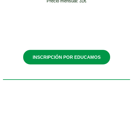
Precio mensual: 31€
De 4 años a 2º de
Primaria
INSCRIPCIÓN POR EDUCAMOS
Jueves / 17:00-18:00