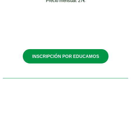
Precio mensual: 27€
3º, 4º ESO y
Bachillerato
INSCRIPCIÓN POR EDUCAMOS
Jueves / 14:30 -
16:30