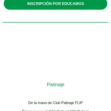
EP)
INSCRIPCIÓN POR EDUCAMOS
Lunes y miércoles /
17:00-18:00
Patinaje
De la mano de Club Patinaje FLIP