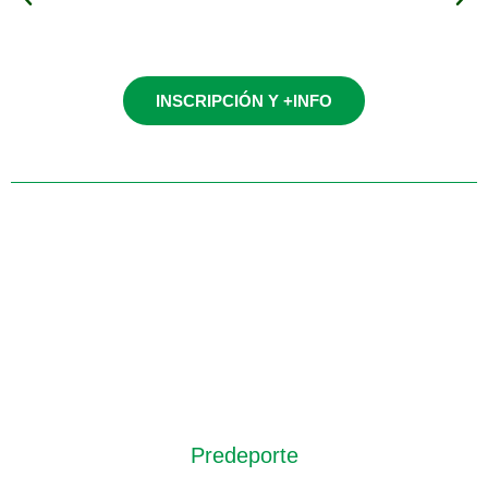
Grupo 1 (4 años-6º EP)
INSCRIPCIÓN Y +INFO
Lunes y miércoles /
17:00-18:00
Predeporte